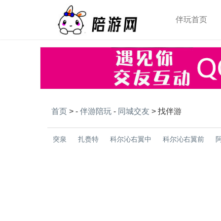
伴玩首页
首页
> -
伴游陪玩
-
同城交友
>
找伴游
突泉
扎赉特
科尔沁右翼中
科尔沁右翼前