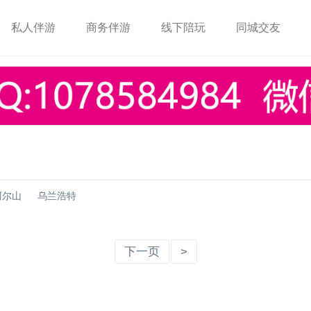
私人伴游
商务伴游
线下陪玩
同城交友
阿尔山
乌兰浩特
下一页
>